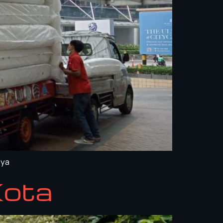
aya
Kota