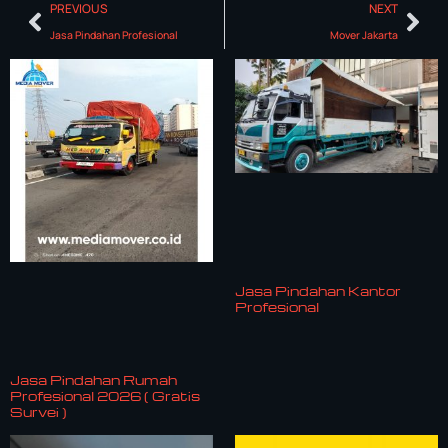
PREVIOUS
NEXT
Jasa Pindahan Profesional
Mover Jakarta
Jasa Pindahan Kantor
Profesional
Jasa Pindahan Rumah
Profesional 2026 ( Gratis
Survei )