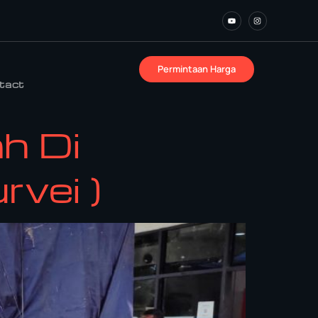
Permintaan Harga
tact
h Di
vei )