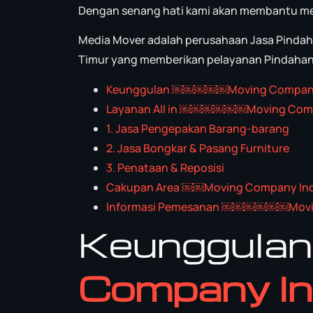
Dengan senang hati kami akan membantu m
Media Mover adalah perusahaan Jasa Pindahan
Timur yang memberikan pelayanan Pindahan Al
Keunggulan ￼￼￼￼￼Moving Company
Layanan All in ￼￼￼￼￼￼Moving Comp
1. Jasa Pengepakan Barang-barang
2. Jasa Bongkar & Pasang Furniture
3. Penataan & Reposisi
Cakupan Area ￼￼Moving Company In
Informasi Pemesanan ￼￼￼￼￼￼Movin
Keunggula
Company In