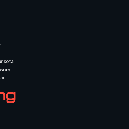
r
ar kota
owner
ar.
ng