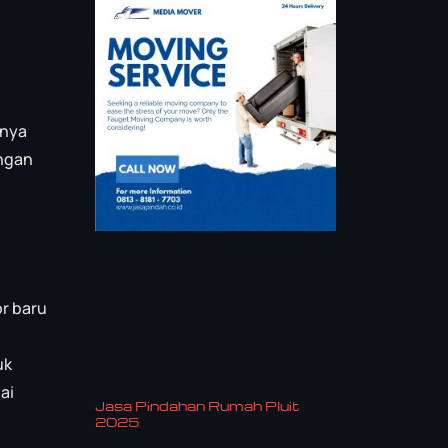
unya
angan
r baru
uk
ai
Jasa Pindahan Rumah Pluit
2025