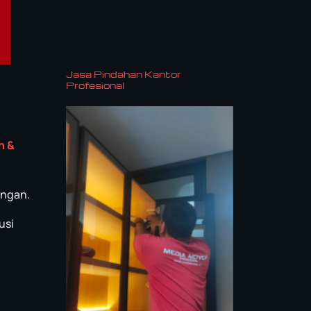
Jasa Pindahan Kantor
Profesional
n &
angan.
usi