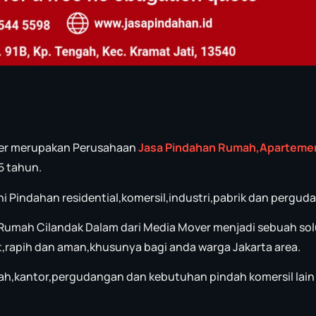
ver merupakan Perusahaan
Jasa P
in
dahan Rumah,Aparteme
5 tahun.
ni Pindahan residential,komersil,industri,pabrik dan pergud
Rumah Cilandak Dalam dari Media Mover menjadi sebuah sol
,rapih dan aman,khusunya bagi anda warga Jakarta area.
ah,kantor,pergudangan dan kebutuhan pindah komersil lain