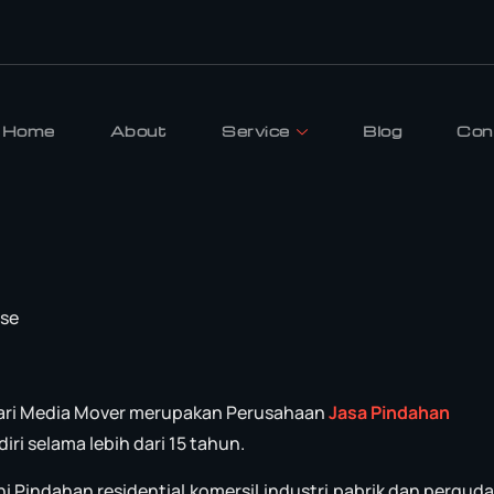
Home
About
Service
Blog
Con
use
ari Media Mover merupakan Perusahaan
Jasa Pindahan
iri selama lebih dari 15 tahun.
ni Pindahan residential,komersil,industri,pabrik dan pergud