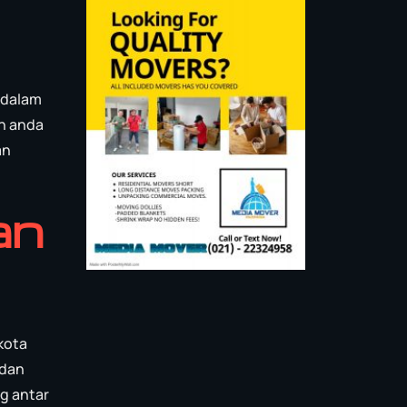
g
 dalam
n anda
an
an
kota
 dan
ng antar