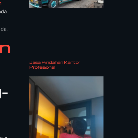
h
nda
nda.
an
Jasa Pindahan Kantor
Profesional
-
sus