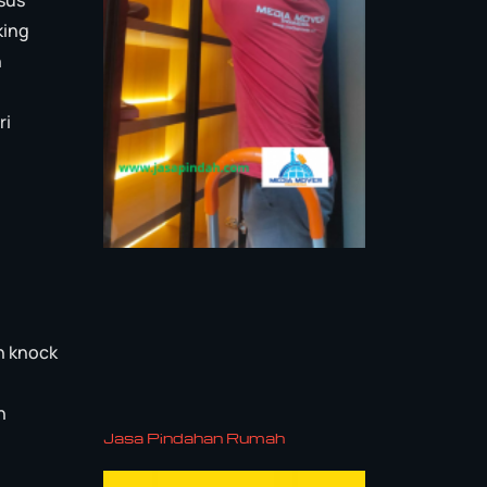
king
n
ri
n knock
n
Jasa Pindahan Rumah