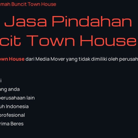
umah Buncit Town House
n
Jasa Pindahan
cit Town House
Town House
dari Media Mover yang tidak dimiliki oleh perusa
i
ang anda
perusahaan lain
uh Indonesia
profesional
rima Beres