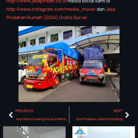
http://www.jasapindah.co.id
media social kami di
http://www.instagram.com/media_mover
dan
Jasa
Pindahan Rumah (2024) Gratis Survei
PREVIOUS
NEXT
Jasa Sewa Gudang Untuk pindahan rumah
Jasa Pindahan Jakarta Bandung