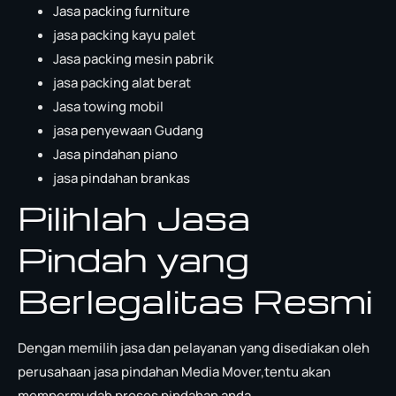
Jasa packing furniture
jasa packing kayu palet
Jasa packing mesin pabrik
jasa packing alat berat
Jasa towing mobil
jasa penyewaan Gudang
Jasa pindahan piano
jasa pindahan brankas
Pilihlah Jasa
Pindah yang
Berlegalitas Resmi
Dengan memilih jasa dan pelayanan yang disediakan oleh
perusahaan jasa pindahan Media Mover,tentu akan
mempermudah proses pindahan anda.