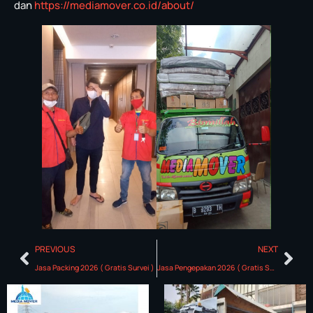
dan
https://mediamover.co.id/about/
PREVIOUS
NEXT
Jasa Packing 2026 ( Gratis Survei )
Jasa Pengepakan 2026 ( Gratis Survei )