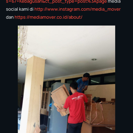
s=67+Kebagusan&ct_post_type=post%3Apage
media
social kami di
http://www.instagram.com/media_mover
dan
https://mediamover.co.id/about/