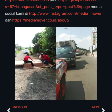
s=67+Kebagusan&ct_post_type=post%3Apage
media
social kami di
http://www.instagram.com/media_mover
dan
https://mediamover.co.id/about/
PREVIOUS
NEXT