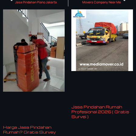
Jasa Pindahan Piano Jakarta
Movers Company Near Me
Jasa Pindahan Rumah
Profesional 2026 ( Gratis
Survei )
Harga Jasa Pindahan
Rumah? Gratis Survey